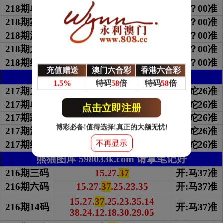
在数字时代，互联网如同一张巨大的蜘蛛网，连接着
每一个角落。而搜索引擎作为这张网的节点，承载着
亿万网民的信息需求和搜索任务。搜索引擎优化
（SEO）便是在这庞大的网络世
界中，为网站赢得更多曝光和点击率的艺术。
<p>SEO并非一蹴而就，
它需要耐心、策略与创新思维的结合。搜索引擎的算
法不断更新迭代，这要求我们紧跟其步伐，
理解其背后的逻辑，并据此调整我们的优化
策略。正如古语所言：“工欲善其
事，必先利其器。”掌握
搜索引擎的工作原理，才能更好地利用工具，提升网
站的可见度。</p>
在SEO的世界里，关键词是核心。它们如同指南针，引导着用
户的目光。然而，关键词的选择
并非随意堆砌，而是要精心策划，确保它们与网站