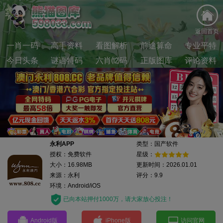
首页
足球
篮球
新闻
录像
视频
您现在的位置：
首页
足球
拆穿:留心误导的假幌子链：
2025免费资料大全百度和《77777444449999免费》,延伸
解答、专家解析解释与落实​-警惕虚假的假诱导扣