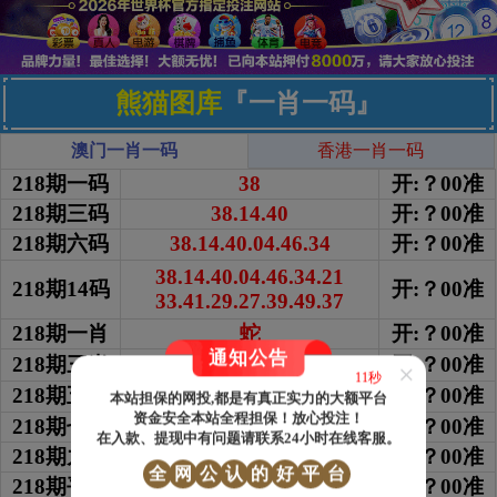
拆穿:留心误导的假幌子链：
2025免费资料大全百度和
《77777444449999免费》,延伸
解答、专家解析解释与落实​-警
惕虚假的假诱导扣
admin
2026-08-07 02:46:50
足球
3276 次浏览
0个
评论
江台容