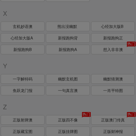
X
玄机妙语澳
熊出没幽默
心经加大版B
心经加大版A
新报跑狗背
新报跑狗正
新报跑狗B
新报跑狗A
想入非非澳
Y
一字解特码
幽默玄机图
幽默猜测澳
鱼跃龙门报
一句真言澳
一肖平特图
Z
正版射牌澳
正版四不像
正版澳门传真
正版藏宝图
正版挂牌图
正版财神报