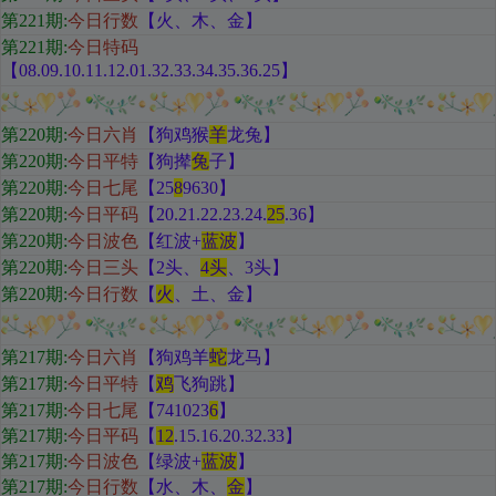
第221期:
今日行数
【火
、木、金
】
第221期:
今日特码
【08.09.10.11.12.01.32.33.34.35.36.25
】
第220期
:
今日六肖
【狗鸡猴
羊
龙兔
】
第220期:
今日平特
【狗撵
兔
子
】
第220期:
今日七尾
【25
8
9630
】
第220期:
今日平码
【
20.21.22.23.24.
25
.36
】
第220期:
今日波色
【红
波+
蓝波
】
第220期:
今日三头
【
2头、
4头
、3头
】
第220期:
今日行数
【
火
、土、金
】
第217期
:
今日六肖
【狗鸡羊
蛇
龙马
】
第217期:
今日平特
【
鸡
飞狗跳
】
第217期:
今日七尾
【741023
6
】
第217期:
今日平码
【
12
.15.16.20.32.33
】
第217期:
今日波色
【绿
波+
蓝波
】
第217期:
今日行数
【水
、木、
金
】