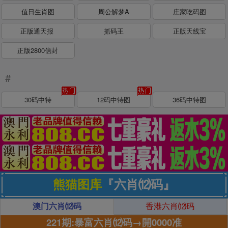
值日生肖图
周公解梦A
庄家吃码图
正版通天报
抓码王
正版天线宝
正版2800信封
#
30码中特
12码中特图
36码中特图
熊猫图库
『六肖⑿码』
澳门六肖⑿码
香港六肖⑿码
221期:暴富六肖⑿码→開0000准