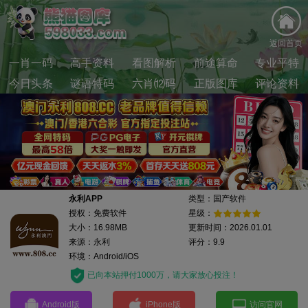
返回首页
一肖一码
高手资料
看图解析
前途算命
专业平特
今日头条
谜语特码
六肖⑿码
正版图库
评论资料
永利APP
类型：国产软件
授权：免费软件
星级：
大小：16.98MB
更新时间：2026.01.01
来源：永利
评分：9.9
环境：Android/iOS
已向本站押付1000万，请大家放心投注！
Android版
iPhone版
访问官网