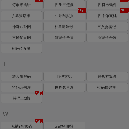
诗象破成语
四组三连澳
四肖欲钱料
胜算策略报
生活幽默报
四不像玄机
神奇八卦图
神童透码报
三八婆密报
三怪禁肖图
赛马会杀肖
赛马会杀波
神医药方澳
T
通天报解码
特码玄机
铁板神算澳
特码诗句澳
图库禁肖澳
特码快递澳
特码王(准)
W
无错9肖10码
无敌猪哥报