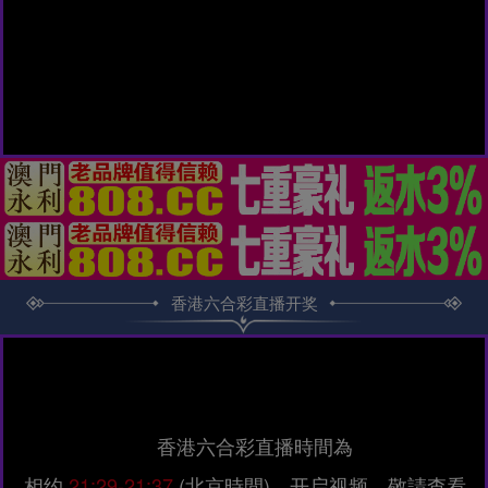
香港六合彩直播开奖
香港六合彩直播時間為
相约
21:29-21:37
(北京時間)，开启视频，敬請查看。