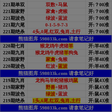
221期单双
双数+马鼠
开:？00准
221期家野
家禽+虎猴
开:？00准
221期波色
绿波+蓝波
开:？00准
221期
六尾
0-1-5-9-7-3
开:？00准
221期绝杀
4头,0尾,红双,兔肖,土行
开:？00准
熊猫图库 598033k.com 请拿笔记好
220期七肖
猴龙鸡牛虎猪
羊
开:羊48准
220期九肖
猴龙鸡牛虎猪
羊
狗兔
开:羊48准
220期家野
家禽
+兔猴
开:羊48准
220期波色
红波+
蓝波
开:羊48准
熊猫图库 598033k.com 请拿笔记好
219期九肖
龙狗马羊蛇猪猴鸡
鼠
开:鼠43准
219期家野
野兽
+猪鸡
开:鼠43准
219期波色
绿波
+蓝波
开:鼠43准
219期绝杀
1头,6尾,红双,兔肖,土行
开:鼠43准
熊猫图库 598033k.com 请拿笔记好