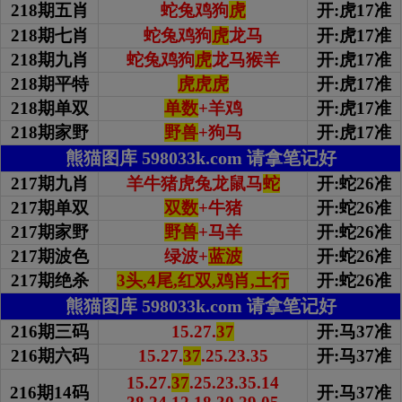
218期五肖
蛇兔鸡狗
虎
开:虎17准
218期七肖
蛇兔鸡狗
虎
龙马
开:虎17准
218期九肖
蛇兔鸡狗
虎
龙马猴羊
开:虎17准
218期平特
虎虎虎
开:虎17准
218期单双
单数
+羊鸡
开:虎17准
218期家野
野兽
+狗马
开:虎17准
熊猫图库 598033k.com 请拿笔记好
217期九肖
羊牛猪虎兔龙鼠马
蛇
开:蛇26准
217期单双
双数
+牛猪
开:蛇26准
217期家野
野兽
+马羊
开:蛇26准
217期波色
绿波+
蓝波
开:蛇26准
217期绝杀
3头,4尾,红双,鸡肖,土行
开:蛇26准
熊猫图库 598033k.com 请拿笔记好
216期三码
15.27.
37
开:马37准
216期六码
15.27.
37
.25.23.35
开:马37准
15.27.
37
.25.23.35.14
216期14码
开:马37准