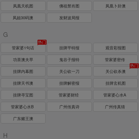
凤凰天机图
佛祖禁肖图
凤凰卜卦澳
凤姐30码澳
发财波局报
G
管家婆1句话
挂牌平特报
观音彩报图
功茶澳夫早
鬼谷子报特
管家婆密传
挂牌内幕图
关公砍一刀
关公砍杀澳
挂牌天书澳
挂牌解密报
挂牌玄机图
挂牌寻宝图
管家婆财经
管家婆心水A
管家婆心水B
广州传真诗
广州传真猜
广东赌王澳
H