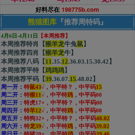
好料尽在
198775b.com
熊猫图库
『推荐周特码』
4月6日-4月11日
【本周推荐】
本周推荐特肖【
猴羊龙
牛兔
鼠
】
本周推荐四肖【
猴
羊
龙
牛】
本周推荐八码【
11
.35.
12
.36.03.15.30.42】
本周推荐平特【
鸡鸡鸡
】
本周推荐平码【
39
.36.07.
15
.48.02】
周一开：
特
鼠43
√
，中平特？，
中平码
15
周二开：
特
猴11
√
，中平特
鸡
，
中平码00
周三开：
特虎17×，中平特？，
中平码00
周四开：
特
羊12
√
，中平特
鸡
，
中平码00
周五开：
特狗32×，中平特？，
中平码
48.02
周六开：
特
龙39
√
，中平特
鸡
，
中平码
39.02
周日开：
特猪20×，中平特
鸡
，中平码
39.46