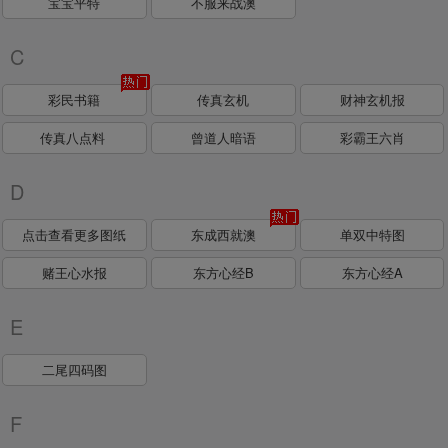
宝宝平特
不服来战澳
C
彩民书籍
传真玄机
财神玄机报
传真八点料
曾道人暗语
彩霸王六肖
D
点击查看更多图纸
东成西就澳
单双中特图
赌王心水报
东方心经B
东方心经A
E
二尾四码图
F