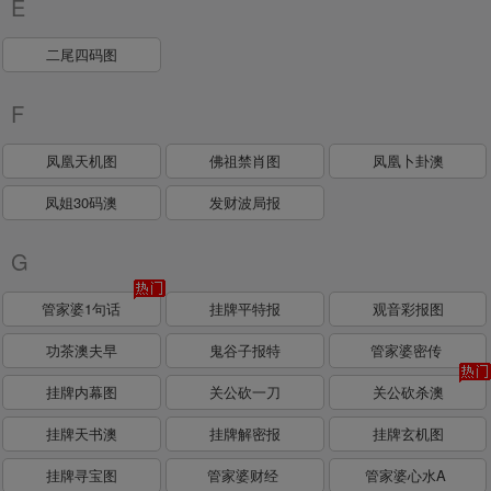
E
二尾四码图
F
凤凰天机图
佛祖禁肖图
凤凰卜卦澳
凤姐30码澳
发财波局报
G
管家婆1句话
挂牌平特报
观音彩报图
功茶澳夫早
鬼谷子报特
管家婆密传
挂牌内幕图
关公砍一刀
关公砍杀澳
挂牌天书澳
挂牌解密报
挂牌玄机图
挂牌寻宝图
管家婆财经
管家婆心水A