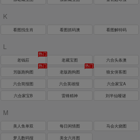
K
看图找生肖
看图抓码澳
看图解特码
L
老钱莊
老藏宝图
六合头条澳
另版跑狗图
老版跑狗图
狼女侠客图
六合简报图
六合英雄报
六合家宝A
六合家宝B
雷锋精神
刘半仙哑谜
M
美人鱼单双
每日闲情图
马会火烧图
梦儿数码报
美女六肖图