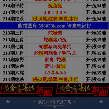
214期平特
兔兔兔
开:兔04准
214期
六尾
3-0-1-
4
-8-9
开:兔04准
214期绝杀
3头,6尾,红双,羊肖,木行
开:兔04准
熊猫图库 598033k.com 请拿笔记好
213期三肖
蛇
猴
猪
开:猴35准
213期五肖
蛇
猴
猪鸡兔
开:猴35准
213期七肖
蛇
猴
猪鸡兔羊狗
开:猴35准
213期九肖
蛇
猴
猪鸡兔羊狗马龙
开:猴35准
213期家野
家禽+蛇
猴
开:猴35准
213期波色
蓝波+
红波
开:猴35准
213期
六尾
1-2-
5
-8-9-0
开:猴35准
213期绝杀
4头,2尾,绿双,牛肖,土行
开:猴35准
澳门六合彩直播开奖