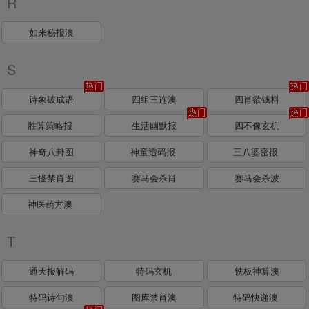
R
如来秘报澳
S
诗象破成语
四组三连澳
四肖欲钱料
胜算策略报
生活幽默报
四不像玄机
神奇八卦图
神童透码报
三八婆密报
三怪禁肖图
赛马会杀肖
赛马会杀波
神医药方澳
T
通天报解码
特码玄机
铁板神算澳
特码诗句澳
图库禁肖澳
特码快递澳