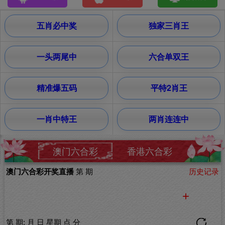
五肖必中奖
独家三肖王
一头两尾中
六合单双王
精准爆五码
平特2肖王
一肖中特王
两肖连连中
澳门六合彩
香港六合彩