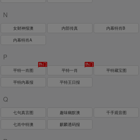
N
女财神报澳
内部传真
内幕特肖B
内幕特肖A
P
平特一肖图
平特一肖
平特藏宝图
平特内幕报
平特王日报
Q
七句真言图
趣味幽默澳
千手观音图
七肖中特澳
麒麟透码报