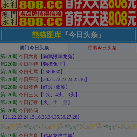
熊猫图库
『今日头条』
澳门今日头条
香港今日头条
第220期
:
今日六肖
【狗鸡猴羊龙兔
】
第220期:
今日平特
【狗撵兔子
】
第220期:
今日七尾
【2589630
】
第220期:
今日平码
【
20.21.22.23.24.25.36
】
第220期:
今日波色
【红
波+蓝波
】
第220期:
今日三头
【
2头、4头、3头
】
第220期:
今日行数
【火
、土、金
】
第220期:
今日特码
【21.22.23.24.15.16.33.34.35.36.27.28
】
第219期
:
今日六肖
【鸡马龙虎牛羊
】