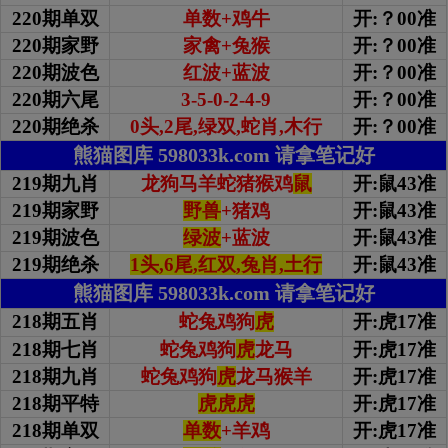
220期单双
单数+鸡牛
开:？00准
220期家野
家禽+兔猴
开:？00准
220期波色
红波+蓝波
开:？00准
220期
六尾
3-5-0-2-4-9
开:？00准
220期绝杀
0头,2尾,绿双,蛇肖,木行
开:？00准
熊猫图库 598033k.com 请拿笔记好
219期九肖
龙狗马羊蛇猪猴鸡
鼠
开:鼠43准
219期家野
野兽
+猪鸡
开:鼠43准
219期波色
绿波
+蓝波
开:鼠43准
219期绝杀
1头,6尾,红双,兔肖,土行
开:鼠43准
熊猫图库 598033k.com 请拿笔记好
218期五肖
蛇兔鸡狗
虎
开:虎17准
218期七肖
蛇兔鸡狗
虎
龙马
开:虎17准
218期九肖
蛇兔鸡狗
虎
龙马猴羊
开:虎17准
218期平特
虎虎虎
开:虎17准
218期单双
单数
+羊鸡
开:虎17准