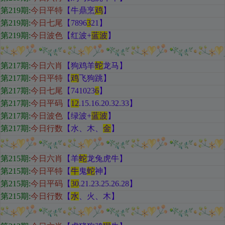
第219期:
今日平特
【牛鼎烹
鸡
】
第219期:
今日七尾
【7896
3
21
】
第219期:
今日波色
【红
波+
蓝波
】
第217期
:
今日六肖
【狗鸡羊
蛇
龙马
】
第217期:
今日平特
【
鸡
飞狗跳
】
第217期:
今日七尾
【741023
6
】
第217期:
今日平码
【
12
.15.16.20.32.33
】
第217期:
今日波色
【绿
波+
蓝波
】
第217期:
今日行数
【水
、木、
金
】
第215期
:
今日六肖
【羊
蛇
龙兔虎牛
】
第215期:
今日平特
【
牛
鬼
蛇
神
】
第215期:
今日平码
【
30
.21.23.25.26.28
】
第215期:
今日行数
【
水
、火、木
】