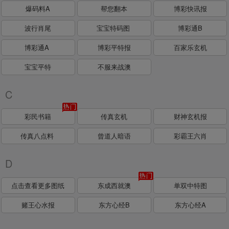
爆码料A
帮您翻本
博彩快讯报
波行肖尾
宝宝特码图
博彩通B
博彩通A
博彩平特报
百家乐玄机
宝宝平特
不服来战澳
C
彩民书籍
传真玄机
财神玄机报
传真八点料
曾道人暗语
彩霸王六肖
D
点击查看更多图纸
东成西就澳
单双中特图
赌王心水报
东方心经B
东方心经A