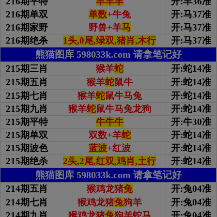
216期平特
羊羊羊
开:羊36准
216期单双
单数
+牛兔
开:马37准
216期家野
野兽+羊
马
开:马37准
216期绝杀
1头,0尾,绿双,猪肖,木行
开:马37准
熊猫图库 598033k.com 请拿笔记好
215期三肖
猴羊
蛇
开:蛇14准
215期五肖
猴羊
蛇
鼠牛
开:蛇14准
215期七肖
猴羊
蛇
鼠牛马兔
开:蛇14准
215期九肖
猴羊
蛇
鼠牛马兔龙狗
开:蛇14准
215期平特
牛牛牛
开:牛30准
215期单双
双数+羊
蛇
开:蛇14准
215期波色
蓝波
+红波
开:蛇14准
215期绝杀
2头,2尾,红双,鸡肖,土行
开:蛇14准
熊猫图库 598033k.com 请拿笔记好
214期五肖
猴鸡龙猪
兔
开:兔04准
214期七肖
猴鸡龙猪
兔
狗羊
开:兔04准
214期九肖
猴鸡龙猪
兔
狗羊蛇马
开:兔04准