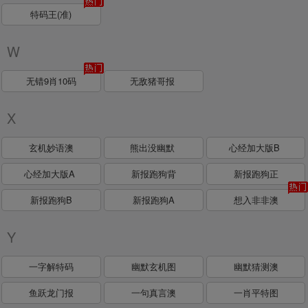
特码王(准)
W
无错9肖10码
无敌猪哥报
X
玄机妙语澳
熊出没幽默
心经加大版B
心经加大版A
新报跑狗背
新报跑狗正
新报跑狗B
新报跑狗A
想入非非澳
Y
一字解特码
幽默玄机图
幽默猜测澳
鱼跃龙门报
一句真言澳
一肖平特图