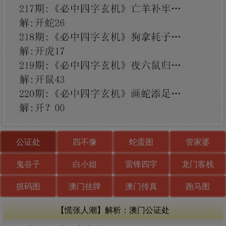
公证处
四不像
蛇蛋图
管家婆
鬼谷子
白小姐
雷锋四字
龙门客栈
抓码图
澳门挂牌
澳门传真
跑马图
【慌张人潮】解析：澳门公证处