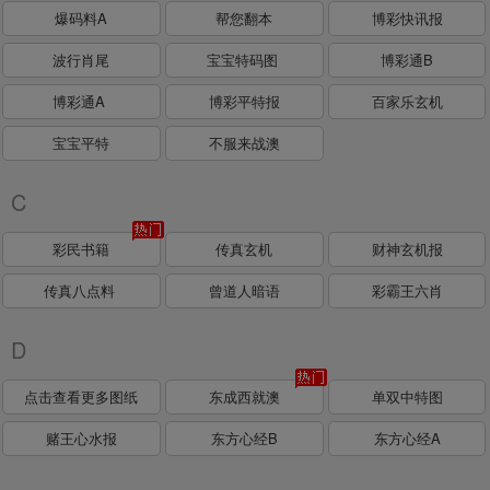
爆码料A
帮您翻本
博彩快讯报
波行肖尾
宝宝特码图
博彩通B
博彩通A
博彩平特报
百家乐玄机
宝宝平特
不服来战澳
C
彩民书籍
传真玄机
财神玄机报
传真八点料
曾道人暗语
彩霸王六肖
D
点击查看更多图纸
东成西就澳
单双中特图
赌王心水报
东方心经B
东方心经A