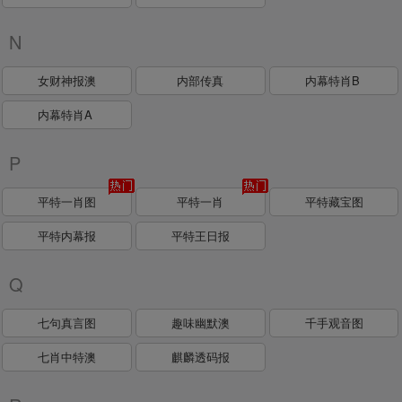
N
女财神报澳
内部传真
内幕特肖B
内幕特肖A
P
平特一肖图
平特一肖
平特藏宝图
平特内幕报
平特王日报
Q
七句真言图
趣味幽默澳
千手观音图
七肖中特澳
麒麟透码报