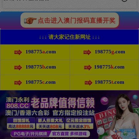
点击进入澳门报码直播开奖
↓↓↓ 请大家记住新网址 ↓↓↓
198775
a
.com
198775
g
.com
198775
b
.com
198775
k
.com
198775
c
.com
198775
t
.com