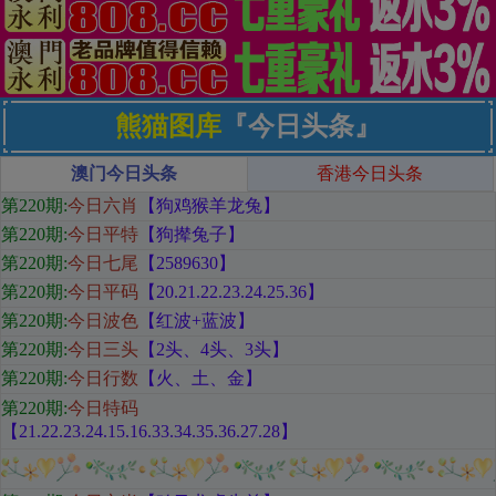
熊猫图库
『今日头条』
澳门今日头条
香港今日头条
第220期
:
今日六肖
【狗鸡猴羊龙兔
】
第220期:
今日平特
【狗撵兔子
】
第220期:
今日七尾
【2589630
】
第220期:
今日平码
【
20.21.22.23.24.25.36
】
第220期:
今日波色
【红
波+蓝波
】
第220期:
今日三头
【
2头、4头、3头
】
第220期:
今日行数
【火
、土、金
】
第220期:
今日特码
【21.22.23.24.15.16.33.34.35.36.27.28
】