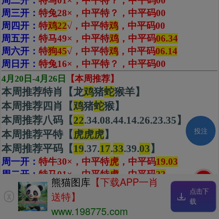
周二开：
特马01
×
，中平特？，中平码00
周三开：
特兔28
×
，中平特？，中平码00
周四开：
特
鸡22
√
，中平特
鸡
，
中平码
00
周五开：
特马49
×
，中平特
鸡
，中平码
06.34
周六开：
特
狗45
√
，中平特
鸡
，
中平码
06.14
周日开：
特兔16×，中平特？，中平码00
4月20日-4月26日
【本周推荐】
本周推荐特肖【龙
鸡
猪
蛇
猴羊】
本周推荐四肖【
鸡
猪
蛇
猴】
本周推荐八码【
22
.34.08.44.14.26.23.35】
投注
本周推荐平特【
虎虎虎
】
本周推荐平码【
19
.37.
17
.
33
.39.
03
】
周一开：
特牛30×，中平特
虎
，中平码
19.03
周二开：
特马01×，中平特
虎
，中平码
33
刷新
熊猫图库
【下载APP一肖
周三开：
特狗09×，中平特
？
，中平码
19
点击下
送特】
X
周四开：
特
蛇02
√
，中平特
虎
，
中平码
17
载
www.198775.com
周五开：
特牛30×，中平特
虎
，中平码
00