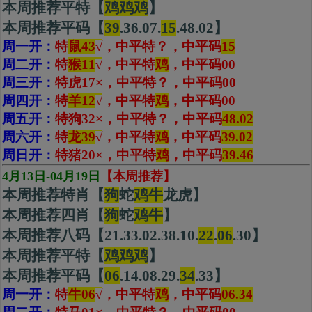
本周推荐平特【
鸡鸡鸡
】
本周推荐平码【
39
.36.07.
15
.48.02】
周一开：
特
鼠43
√
，中平特？，
中平码
15
周二开：
特
猴11
√
，中平特
鸡
，
中平码00
周三开：
特虎17×，中平特？，
中平码00
周四开：
特
羊12
√
，中平特
鸡
，
中平码00
周五开：
特狗32×，中平特？，
中平码
48.02
周六开：
特
龙39
√
，中平特
鸡
，
中平码
39.02
周日开：
特猪20×，中平特
鸡
，中平码
39.46
4月13日-04月19日
【本周推荐】
本周推荐特肖【
狗
蛇
鸡牛
龙虎】
本周推荐四肖【
狗
蛇
鸡
牛
】
本周推荐八码【21.33.02.38.10.
22
.
06
.30】
本周推荐平特【
鸡鸡鸡
】
本周推荐平码【
06
.14.08.29.
34
.33】
周一开：
特
牛06
√
，中平特
鸡
，
中平码
06.34