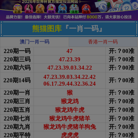
熊猫图库
『一肖一码』
澳门一肖一码
香港一肖一码
220期一码
47
开:？00准
220期三码
47.23.39
开:？00准
220期六码
47.23.39.03.34.22
开:？00准
47.23.39.03.34.22.42
220期14码
开:？00准
06.17.29.44.32.36.24
220期一肖
猴
开:？00准
220期三肖
猴龙鸡
开:？00准
220期五肖
猴龙鸡牛虎
开:？00准
220期七肖
猴龙鸡牛虎猪羊
开:？00准
220期九肖
猴龙鸡牛虎猪羊狗兔
开:？00准
220期平特
虎虎虎
开:？00准