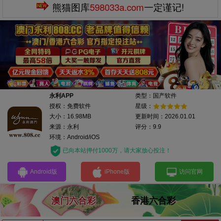
熊猫图库
598033a.com
一定谨记!
永利APP
类型：国产软件
授权：免费软件
星级：
大小：16.98MB
更新时间：2026.01.01
来源：永利
评分：9.9
环境：Android/iOS
已向本站押付1000万，请大家放心投注！
Android版
iPhone版
访问官网
澳门六合彩
香港六合彩