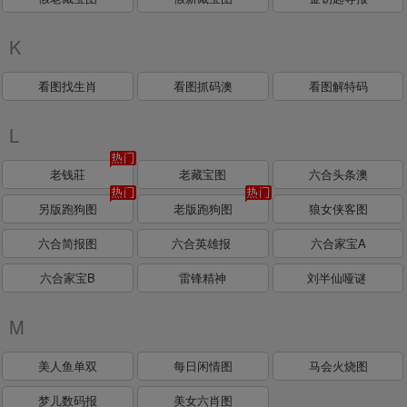
K
看图找生肖
看图抓码澳
看图解特码
L
老钱莊
老藏宝图
六合头条澳
另版跑狗图
老版跑狗图
狼女侠客图
六合简报图
六合英雄报
六合家宝A
六合家宝B
雷锋精神
刘半仙哑谜
M
美人鱼单双
每日闲情图
马会火烧图
梦儿数码报
美女六肖图