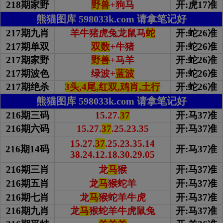
218期家野
野兽
+狗马
开:虎17准
熊猫图库 598033k.com 请拿笔记好
217期九肖
羊牛猪虎兔龙鼠马
蛇
开:蛇26准
217期单双
双数
+牛猪
开:蛇26准
217期家野
野兽
+马羊
开:蛇26准
217期波色
绿波+
蓝波
开:蛇26准
217期绝杀
3头,4尾,红双,鸡肖,土行
开:蛇26准
熊猫图库 598033k.com 请拿笔记好
216期三码
15.27.
37
开:马37准
216期六码
15.27.
37
.25.23.35
开:马37准
15.27.
37
.25.23.35.14
216期14码
开:马37准
38.24.12.18.30.29.05
216期三肖
龙
马
猴
开:马37准
216期五肖
龙
马
猴蛇羊
开:马37准
216期七肖
龙
马
猴蛇羊牛虎
开:马37准
216期九肖
龙
马
猴蛇羊牛虎鼠兔
开:马37准