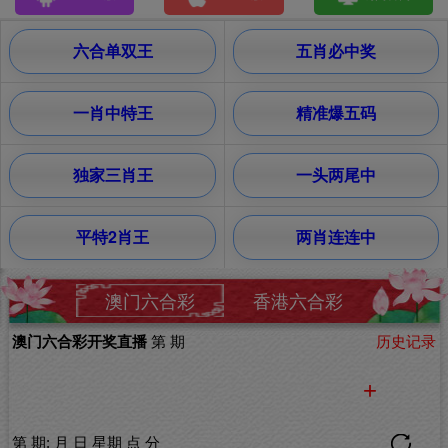
六合单双王
五肖必中奖
一肖中特王
精准爆五码
独家三肖王
一头两尾中
平特2肖王
两肖连连中
澳门六合彩
香港六合彩