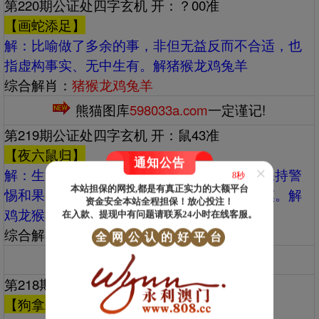
第220期公证处四字玄机 开：？00准
【画蛇添足】
解：‌‌比喻做了多余的事，非但无益反而不合适，也
指虚构事实、无中生有。‌‌解猪猴龙鸡兔羊
综合解肖：
猪猴龙鸡兔羊
熊猫图库
598033a.com
一定谨记!
第219期公证处四字玄机 开：鼠43准
【夜六鼠归】
通知公告
×
解：‌‌生活就像一场森林，我们需要像虎一样保持警
6秒
本站担保的网投,都是有真正实力的大额平台
惕和果断，同时又要像小老鼠一样灵活与谨慎。‌‌解
资金安全本站全程担保！放心投注！
鸡龙猴马猪鼠
在入款、提现中有问题请联系24小时在线客服。
综合解肖：
鸡龙猴马猪
鼠
全
网
公
认
的
好
平
台
熊猫图库
598033a.com
一定谨记!
第218期公证处四字玄机 开：虎17准
【狗拿耗子】