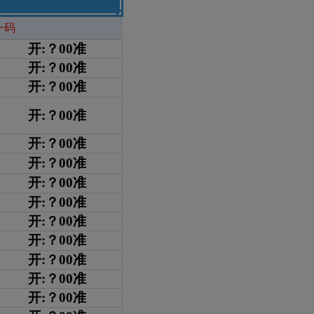
一码
开:？00准
开:？00准
开:？00准
开:？00准
开:？00准
开:？00准
开:？00准
开:？00准
开:？00准
开:？00准
开:？00准
开:？00准
开:？00准