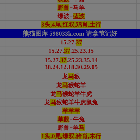
野兽
+马羊
绿波+
蓝波
3头,4尾,红双,鸡肖,土行
熊猫图库 598033k.com 请拿笔记好
15.27.
37
15.27.
37
.25.23.35
15.27.
37
.25.23.35.14
38.24.12.18.30.29.05
龙
马
猴
龙
马
猴蛇羊
龙
马
猴蛇羊牛虎
龙
马
猴蛇羊牛虎鼠兔
羊羊羊
单数
+牛兔
野兽+羊
马
1头,0尾,绿双,猪肖,木行