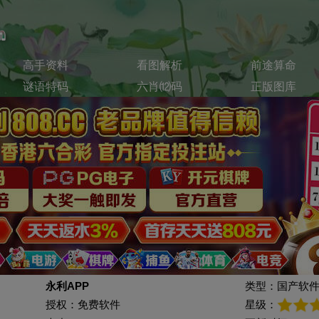
高手资料
看图解析
前途算命
谜语特码
六肖⑿码
正版图库
永利APP
类型：国产软
授权：免费软件
星级：