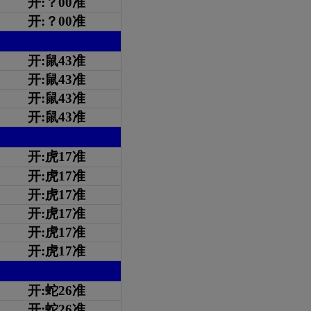
开:？00准
开:？00准
开:鼠43准
开:鼠43准
开:鼠43准
开:鼠43准
开:虎17准
开:虎17准
开:虎17准
开:虎17准
开:虎17准
开:虎17准
开:蛇26准
开:蛇26准