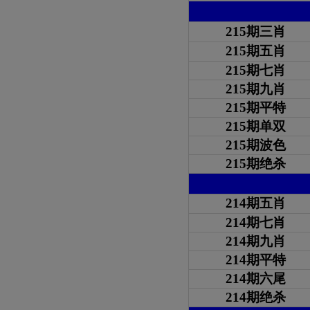
215期三肖
215期五肖
215期七肖
215期九肖
215期平特
215期单双
215期波色
215期绝杀
214期五肖
214期七肖
214期九肖
214期平特
214期
六尾
214期绝杀