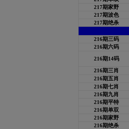
217期家野
217期波色
217期绝杀
216期三码
216期六码
216期14码
216期三肖
216期五肖
216期七肖
216期九肖
216期平特
216期单双
216期家野
216期绝杀