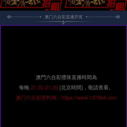
澳门六合彩直播开奖
澳門六合彩攪珠直播時間為
每晚
21:30-21:36
(北京時間)，敬請查看。
澳门六合彩资料网：https://www.137884.com