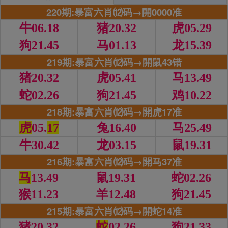
220期:暴富六肖⑿码→開0000准
牛06.18
猪20.32
虎05.29
狗21.45
马01.13
龙15.39
219期:暴富六肖⑿码→開鼠43错
猪20.32
虎05.41
马13.49
蛇02.26
狗21.45
鸡10.22
218期:暴富六肖⑿码→開虎17准
虎
05.
17
兔16.40
马25.49
牛30.42
龙03.15
鼠19.31
216期:暴富六肖⑿码→開马37准
马
13.49
鼠19.31
蛇02.26
猴11.23
羊12.48
狗21.45
215期:暴富六肖⑿码→開蛇14准
猪20.32
蛇
02.26
狗21.33