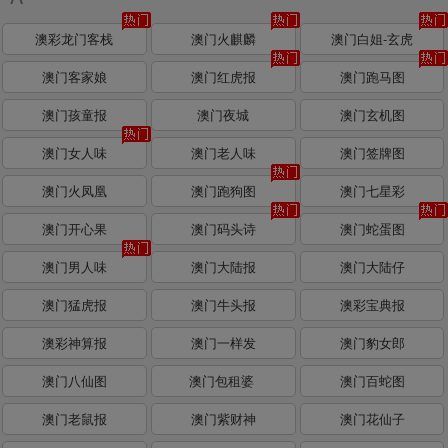
澳彩龙门客栈
澳门火麒麟
澳门白姐-玄虎
澳门客家娘
澳门红虎报
澳门跑马图
澳门孩童报
澳门夜城
澳门玄机图
澳门女人味
澳门老人味
澳门签牌图
澳门火凤凰
澳门跑狗图
澳门七星彩
澳门开心果
澳门码头诗
澳门蛇蛋图
澳门男人味
澳门大陆报
澳门大陆仔
澳门猛虎报
澳门牛头报
澳彩宝典报
澳彩神算报
澳门一样发
澳门豹女郎
澳门八仙图
澳门包租婆
澳门百蛇图
澳门老鼠报
澳门紫财神
澳门花仙子