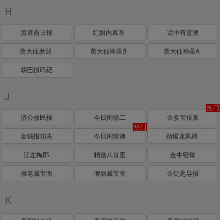
H
黄道吉日报
红姐内幕图
话中有意澳
黄大仙发财
黄大仙神圣B
黄大仙神圣A
胡巴抓码记
J
济公救民报
今日闲情二
金多宝传真
金钱报功夫
今日闲情澳
劲爆龙凤榜
江左梅郎
精选八肖图
金牛密爆
假老藏宝图
假新藏宝图
金钥匙导报
K