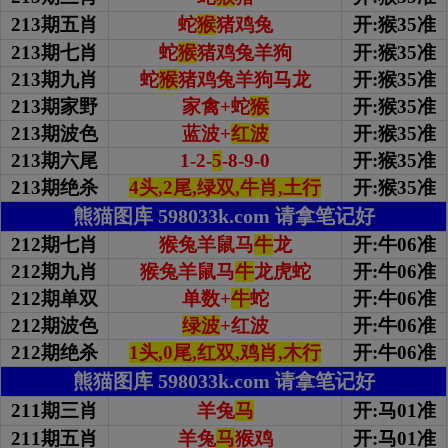
213期五肖
蛇
猴
猪鸡兔
开:猴35准
213期七肖
蛇
猴
猪鸡兔羊狗
开:猴35准
213期九肖
蛇
猴
猪鸡兔羊狗马龙
开:猴35准
213期家野
家禽+蛇
猴
开:猴35准
213期波色
蓝波+
红波
开:猴35准
213期
六尾
1-2-
5
-8-9-0
开:猴35准
213期绝杀
4头,2尾,绿双,牛肖,土行
开:猴35准
熊猫图库 598033k.com 请拿笔记好
212期七肖
猴兔羊鼠马
牛
龙
开:牛06准
212期九肖
猴兔羊鼠马
牛
龙虎蛇
开:牛06准
212期单双
单数+
牛
蛇
开:牛06准
212期波色
绿波
+红波
开:牛06准
212期绝杀
1头,0尾,红双,鸡肖,木行
开:牛06准
熊猫图库 598033k.com 请拿笔记好
211期三肖
羊兔
马
开:马01准
211期五肖
羊兔
马
猴鸡
开:马01准