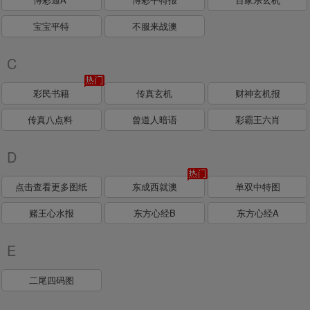
宝宝平特
不服来战澳
C
彩民书籍
传真玄机
财神玄机报
传真八点料
曾道人暗语
彩霸王六肖
D
点击查看更多图纸
东成西就澳
单双中特图
赌王心水报
东方心经B
东方心经A
E
二尾四码图