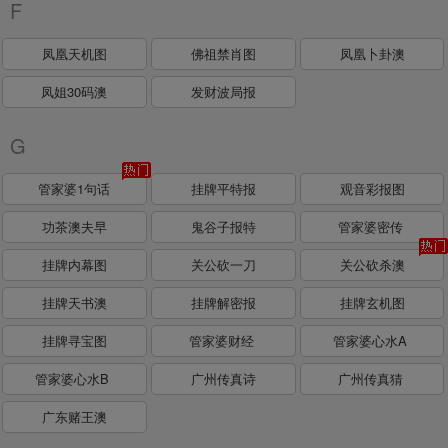
F
凤凰天机图
佛祖禁肖图
凤凰卜卦澳
凤姐30码澳
发财波局报
G
管家婆1句话
挂牌平特报
观音彩报图
功茶澳夫早
鬼谷子报特
管家婆密传
挂牌内幕图
关公砍一刀
关公砍杀澳
挂牌天书澳
挂牌解密报
挂牌玄机图
挂牌寻宝图
管家婆财经
管家婆心水A
管家婆心水B
广州传真诗
广州传真猜
广东赌王澳