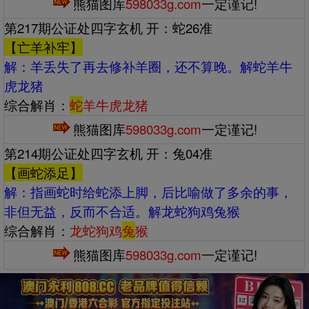
熊猫图库
598033g.com
一定谨记!
第217期公证处四字玄机 开：蛇26准
【亡羊补牢】
解：‌‌羊丢失了再去修补羊圈，还不算晚。解蛇羊牛
虎龙猪
综合解肖：
蛇
羊牛虎龙猪
熊猫图库
598033g.com
一定谨记!
第214期公证处四字玄机 开：兔04准
【画蛇添足】
解：‌‌指画蛇时给蛇添上脚，后比喻做了多余的事，
非但无益，反而不合适。解龙蛇狗鸡兔猴
综合解肖：
龙蛇狗鸡
兔
猴
熊猫图库
598033g.com
一定谨记!