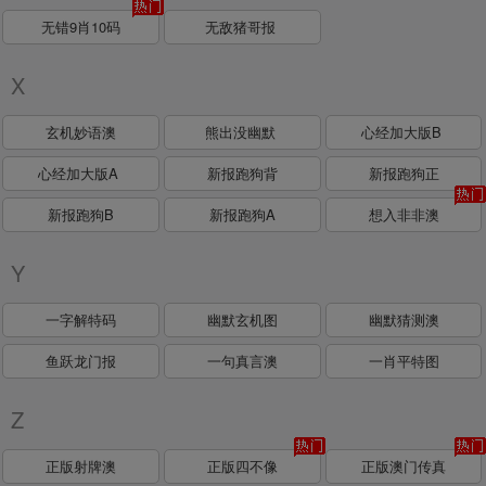
无错9肖10码
无敌猪哥报
X
玄机妙语澳
熊出没幽默
心经加大版B
心经加大版A
新报跑狗背
新报跑狗正
新报跑狗B
新报跑狗A
想入非非澳
Y
一字解特码
幽默玄机图
幽默猜测澳
鱼跃龙门报
一句真言澳
一肖平特图
Z
正版射牌澳
正版四不像
正版澳门传真