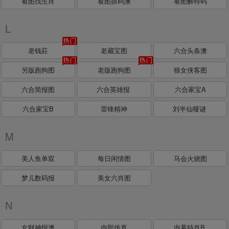
看图找生肖
看图抓码澳
看图解特码
L
老钱莊
老藏宝图
六合头条澳
另版跑狗图
老版跑狗图
狼女侠客图
六合简报图
六合英雄报
六合家宝A
六合家宝B
雷锋精神
刘半仙哑谜
M
美人鱼单双
每日闲情图
马会火烧图
梦儿数码报
美女六肖图
N
女财神报澳
内部传真
内幕特肖B