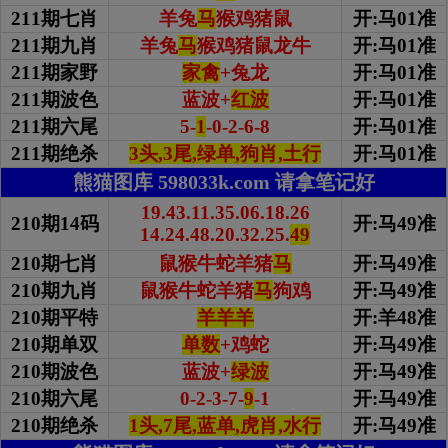
211期七肖
羊兔
马
猴鸡猪鼠
开:马01准
211期九肖
羊兔
马
猴鸡猪鼠龙牛
开:马01准
211期家野
家禽
+兔龙
开:马01准
211期波色
蓝波+
红波
开:马01准
211期
六尾
5-
1
-0-2-6-8
开:马01准
211期绝杀
3头,3尾,绿单,狗肖,土行
开:马01准
熊猫图库 598033k.com 请拿笔记好
19.43.11.35.06.18.26
210期14码
开:马49准
14.24.48.20.32.25.
49
210期七肖
鼠猴牛蛇羊猪
马
开:马49准
210期九肖
鼠猴牛蛇羊猪
马
狗鸡
开:马49准
210期平特
羊羊羊
开:羊48准
210期单双
单数
+鸡蛇
开:马49准
210期波色
蓝波+
绿波
开:马49准
210期
六尾
0-2-3-7-
9
-1
开:马49准
210期绝杀
1头,7尾,蓝单,虎肖,水行
开:马49准