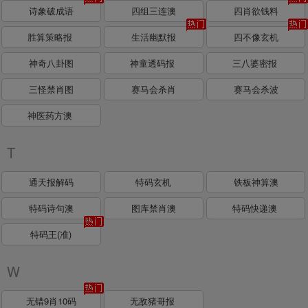
诗象破成语
四组三连澳
四肖欲钱料
胜算策略报
生活幽默报
四不像玄机
神奇八卦图
神童透码报
三八婆密报
三怪禁肖图
赛马会杀肖
赛马会杀波
神医药方澳
T
通天报解码
特码玄机
铁板神算澳
特码诗句澳
图库禁肖澳
特码快递澳
特码王(准)
W
无错9肖10码
无敌猪哥报