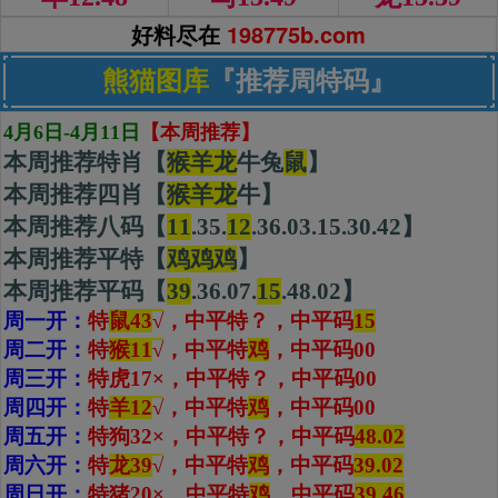
好料尽在
198775b.com
熊猫图库
『推荐周特码』
4月6日-4月11日
【本周推荐】
本周推荐特肖【
猴羊龙
牛兔
鼠
】
本周推荐四肖【
猴
羊
龙
牛】
本周推荐八码【
11
.35.
12
.36.03.15.30.42】
本周推荐平特【
鸡鸡鸡
】
本周推荐平码【
39
.36.07.
15
.48.02】
周一开：
特
鼠43
√
，中平特？，
中平码
15
周二开：
特
猴11
√
，中平特
鸡
，
中平码00
周三开：
特虎17×，中平特？，
中平码00
周四开：
特
羊12
√
，中平特
鸡
，
中平码00
周五开：
特狗32×，中平特？，
中平码
48.02
周六开：
特
龙39
√
，中平特
鸡
，
中平码
39.02
周日开：
特猪20×，中平特
鸡
，中平码
39.46