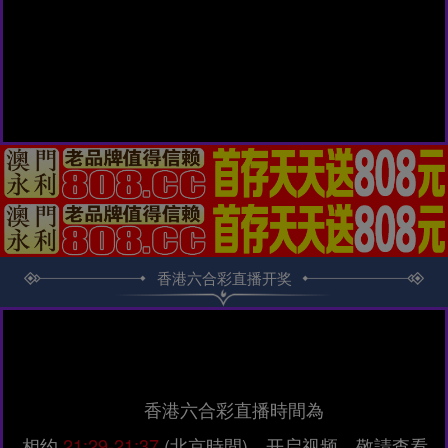
香港六合彩直播开奖
香港六合彩直播時間為
相约
21:29-21:37
(北京時間)，开启视频，敬請查看。