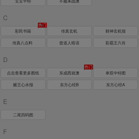
宝宝平特
不服来战澳
C
彩民书籍
传真玄机
财神玄机报
传真八点料
曾道人暗语
彩霸王六肖
D
点击查看更多图纸
东成西就澳
单双中特图
赌王心水报
东方心经B
东方心经A
E
二尾四码图
F