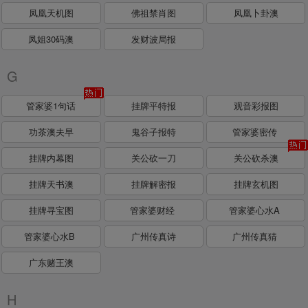
凤凰天机图
佛祖禁肖图
凤凰卜卦澳
凤姐30码澳
发财波局报
G
管家婆1句话
挂牌平特报
观音彩报图
功茶澳夫早
鬼谷子报特
管家婆密传
挂牌内幕图
关公砍一刀
关公砍杀澳
挂牌天书澳
挂牌解密报
挂牌玄机图
挂牌寻宝图
管家婆财经
管家婆心水A
管家婆心水B
广州传真诗
广州传真猜
广东赌王澳
H