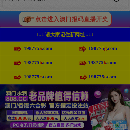
点击进入澳门报码直播开奖
↓↓↓ 请大家记住新网址 ↓↓↓
198775
a
.com
198775
g
.com
198775
b
.com
198775
k
.com
198775
c
.com
198775
t
.com