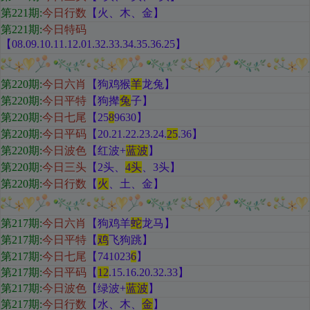
第221期:
今日行数
【火
、木、金
】
第221期:
今日特码
【08.09.10.11.12.01.32.33.34.35.36.25
】
第220期
:
今日六肖
【狗鸡猴
羊
龙兔
】
第220期:
今日平特
【狗撵
兔
子
】
第220期:
今日七尾
【25
8
9630
】
第220期:
今日平码
【
20.21.22.23.24.
25
.36
】
第220期:
今日波色
【红
波+
蓝波
】
第220期:
今日三头
【
2头、
4头
、3头
】
第220期:
今日行数
【
火
、土、金
】
第217期
:
今日六肖
【狗鸡羊
蛇
龙马
】
第217期:
今日平特
【
鸡
飞狗跳
】
第217期:
今日七尾
【741023
6
】
第217期:
今日平码
【
12
.15.16.20.32.33
】
第217期:
今日波色
【绿
波+
蓝波
】
第217期:
今日行数
【水
、木、
金
】