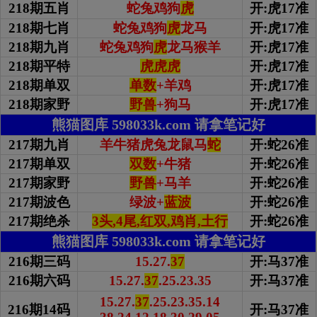
218期五肖
蛇兔鸡狗
虎
开:虎17准
218期七肖
蛇兔鸡狗
虎
龙马
开:虎17准
218期九肖
蛇兔鸡狗
虎
龙马猴羊
开:虎17准
218期平特
虎虎虎
开:虎17准
218期单双
单数
+羊鸡
开:虎17准
218期家野
野兽
+狗马
开:虎17准
熊猫图库 598033k.com 请拿笔记好
217期九肖
羊牛猪虎兔龙鼠马
蛇
开:蛇26准
217期单双
双数
+牛猪
开:蛇26准
217期家野
野兽
+马羊
开:蛇26准
217期波色
绿波+
蓝波
开:蛇26准
217期绝杀
3头,4尾,红双,鸡肖,土行
开:蛇26准
熊猫图库 598033k.com 请拿笔记好
216期三码
15.27.
37
开:马37准
216期六码
15.27.
37
.25.23.35
开:马37准
15.27.
37
.25.23.35.14
216期14码
开:马37准