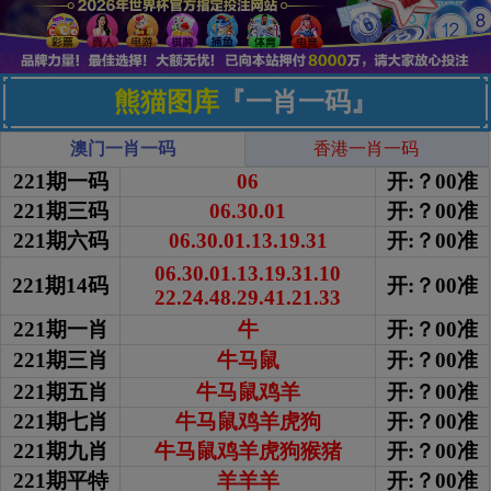
熊猫图库
『一肖一码』
澳门一肖一码
香港一肖一码
221期一码
06
开:？00准
221期三码
06.30.01
开:？00准
221期六码
06.30.01.13.19.31
开:？00准
06.30.01.13.19.31.10
221期14码
开:？00准
22.24.48.29.41.21.33
221期一肖
牛
开:？00准
221期三肖
牛马鼠
开:？00准
221期五肖
牛马鼠鸡羊
开:？00准
221期七肖
牛马鼠鸡羊虎狗
开:？00准
221期九肖
牛马鼠鸡羊虎狗猴猪
开:？00准
221期平特
羊羊羊
开:？00准