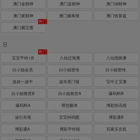
澳门金财神
澳门蓝财神
澳门绿财神
澳门黄财神
澳门频果报
澳门铁算盘
澳门藏宝图
B
宝宝平特1肖
八仙过海澳
八仙指路澳
白小姐会员
白小姐密传
白小姐密传
波叔一波中
波肖尾门报
宝中之宝澳
白小姐救世B
白小姐救世A
爆码料B
爆码料A
帮您翻本
博彩快讯报
波行肖尾
宝宝特码图
博彩通B
博彩通A
博彩平特报
百家乐玄机