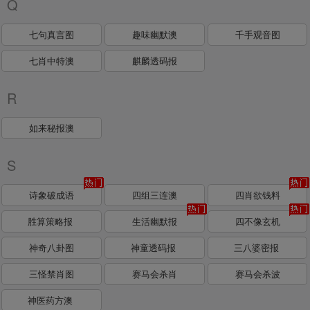
Q
七句真言图
趣味幽默澳
千手观音图
七肖中特澳
麒麟透码报
R
如来秘报澳
S
诗象破成语
四组三连澳
四肖欲钱料
胜算策略报
生活幽默报
四不像玄机
神奇八卦图
神童透码报
三八婆密报
三怪禁肖图
赛马会杀肖
赛马会杀波
神医药方澳