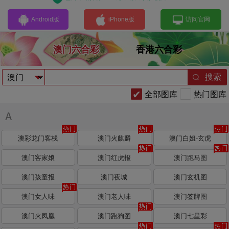
Android版
iPhone版
访问官网
澳门六合彩
香港六合彩
搜索
全部图库
热门图库
A
澳彩龙门客栈
澳门火麒麟
澳门白姐-玄虎
澳门客家娘
澳门红虎报
澳门跑马图
澳门孩童报
澳门夜城
澳门玄机图
澳门女人味
澳门老人味
澳门签牌图
澳门火凤凰
澳门跑狗图
澳门七星彩