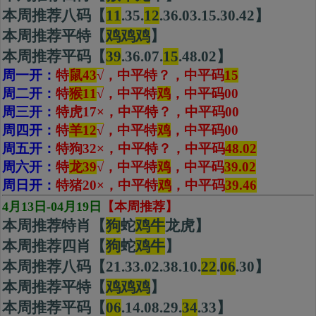
本周推荐八码【
11
.35.
12
.36.03.15.30.42】
本周推荐平特【
鸡鸡鸡
】
本周推荐平码【
39
.36.07.
15
.48.02】
周一开：
特
鼠43
√
，中平特？，
中平码
15
周二开：
特
猴11
√
，中平特
鸡
，
中平码00
周三开：
特虎17×，中平特？，
中平码00
周四开：
特
羊12
√
，中平特
鸡
，
中平码00
周五开：
特狗32×，中平特？，
中平码
48.02
周六开：
特
龙39
√
，中平特
鸡
，
中平码
39.02
周日开：
特猪20×，中平特
鸡
，中平码
39.46
4月13日-04月19日
【本周推荐】
本周推荐特肖【
狗
蛇
鸡牛
龙虎】
本周推荐四肖【
狗
蛇
鸡
牛
】
本周推荐八码【21.33.02.38.10.
22
.
06
.30】
本周推荐平特【
鸡鸡鸡
】
本周推荐平码【
06
.14.08.29.
34
.33】