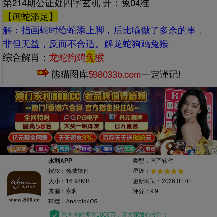
第214期公证处四字玄机 开：兔04准
【画蛇添足】
解：‌‌指画蛇时给蛇添上脚，后比喻做了多余的事，
非但无益，反而不合适。解龙蛇狗鸡兔猴
综合解肖：
龙蛇狗鸡
兔
猴
熊猫图库
598033b.com
一定谨记!
永利APP
类型：国产软件
授权：免费软件
星级：
大小：16.98MB
更新时间：2026.01.01
来源：永利
评分：9.9
环境：Android/iOS
已向本站押付1000万，请大家放心投注！