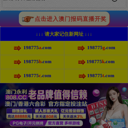
点击进入澳门报码直播开奖
↓↓↓ 请大家记住新网址 ↓↓↓
198775
a
.com
198775
g
.com
198775
b
.com
198775
k
.com
198775
c
.com
198775
t
.com