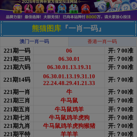
熊猫图库
『一肖一码』
澳门一肖一码
香港一肖一码
221期一码
06
开:？00准
221期三码
06.30.01
开:？00准
221期六码
06.30.01.13.19.31
开:？00准
06.30.01.13.19.31.10
221期14码
开:？00准
22.24.48.29.41.21.33
221期一肖
牛
开:？00准
221期三肖
牛马鼠
开:？00准
221期五肖
牛马鼠鸡羊
开:？00准
221期七肖
牛马鼠鸡羊虎狗
开:？00准
221期九肖
牛马鼠鸡羊虎狗猴猪
开:？00准
221期平特
羊羊羊
开:？00准