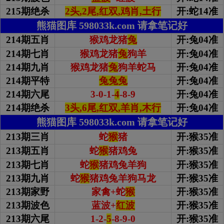
215期绝杀
2头,2尾,红双,鸡肖,土行
开:蛇14准
熊猫图库 598033k.com 请拿笔记好
214期五肖
猴鸡龙猪
兔
开:兔04准
214期七肖
猴鸡龙猪
兔
狗羊
开:兔04准
214期九肖
猴鸡龙猪
兔
狗羊蛇马
开:兔04准
214期平特
兔兔兔
开:兔04准
214期
六尾
3-0-1-
4
-8-9
开:兔04准
214期绝杀
3头,6尾,红双,羊肖,木行
开:兔04准
熊猫图库 598033k.com 请拿笔记好
213期三肖
蛇
猴
猪
开:猴35准
213期五肖
蛇
猴
猪鸡兔
开:猴35准
213期七肖
蛇
猴
猪鸡兔羊狗
开:猴35准
213期九肖
蛇
猴
猪鸡兔羊狗马龙
开:猴35准
213期家野
家禽+蛇
猴
开:猴35准
213期波色
蓝波+
红波
开:猴35准
213期
六尾
1-2-
5
-8-9-0
开:猴35准