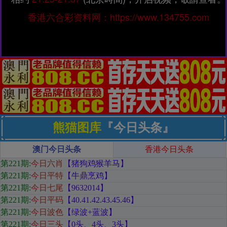
香港六合彩资料网：https://www.134755.com
熊猫图库
『今日头条』
澳门今日头条
香港今日头条
第221期
:
今日六肖
【猪狗鸡猴羊马
】
第221期:
今日平特
【
牛鼎烹鸡
】
第221期:
今日七尾
【9632014
】
第221期:
今日平码
【
40.41.42.43.45.46
】
第221期:
今日波色
【绿
波+蓝波
】
第221期:
今日三头
【
0头、4头、3头
】