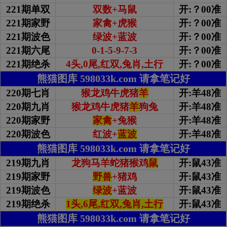
221期单双
双数+马鼠
开:？00准
221期家野
家禽+虎猴
开:？00准
221期波色
绿波+蓝波
开:？00准
221期
六尾
0-1-5-9-7-3
开:？00准
221期绝杀
4头,0尾,红双,兔肖,土行
开:？00准
熊猫图库 598033k.com 请拿笔记好
220期七肖
猴龙鸡牛虎猪
羊
开:羊48准
220期九肖
猴龙鸡牛虎猪
羊
狗兔
开:羊48准
220期家野
家禽
+兔猴
开:羊48准
220期波色
红波+
蓝波
开:羊48准
熊猫图库 598033k.com 请拿笔记好
219期九肖
龙狗马羊蛇猪猴鸡
鼠
开:鼠43准
219期家野
野兽
+猪鸡
开:鼠43准
219期波色
绿波
+蓝波
开:鼠43准
219期绝杀
1头,6尾,红双,兔肖,土行
开:鼠43准
熊猫图库 598033k.com 请拿笔记好