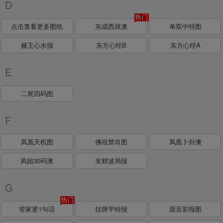
D
点击查看更多图纸
东成西就澳
单双中特图
赌王心水报
东方心经B
东方心经A
E
二尾四码图
F
凤凰天机图
佛祖禁肖图
凤凰卜卦澳
凤姐30码澳
发财波局报
G
管家婆1句话
挂牌平特报
观音彩报图