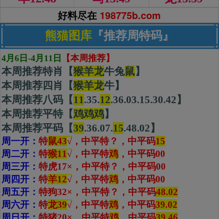
好料尽在
198775b.com
熊猫图库
『推荐周特码』
4月6日-4月11日
【本周推荐】
本周推荐特肖【
猴羊龙
牛兔
鼠
】
本周推荐四肖【
猴
羊
龙
牛】
本周推荐八码【
11
.35.
12
.36.03.15.30.42】
本周推荐平特【
鸡鸡鸡
】
本周推荐平码【
39
.36.07.
15
.48.02】
周一开：
特
鼠43
√
，中平特？，
中平码
15
周二开：
特
猴11
√
，中平特
鸡
，
中平码00
周三开：
特虎17×，中平特？，
中平码00
周四开：
特
羊12
√
，中平特
鸡
，
中平码00
周五开：
特狗32×，中平特？，
中平码
48.02
周六开：
特
龙39
√
，中平特
鸡
，
中平码
39.02
周日开：
特猪20×，中平特
鸡
，中平码
39.46