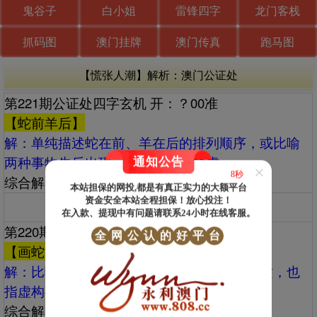
鬼谷子
白小姐
雷锋四字
龙门客栈
抓码图
澳门挂牌
澳门传真
跑马图
【慌张人潮】解析：澳门公证处
第221期公证处四字玄机 开：？00准
【蛇前羊后】
解：‌‌单纯描述蛇在前、羊在后的排列顺序，或比喻
两种事物先后出现。‌‌解牛猴狗猪鼠虎
通知公告
×
6秒
综合解肖：
牛猴狗猪鼠虎
本站担保的网投,都是有真正实力的大额平台
资金安全本站全程担保！放心投注！
熊猫图库
598033b.com
一定谨记!
在入款、提现中有问题请联系24小时在线客服。
第220期公证处四字玄机 开：羊48准
全
网
公
认
的
好
平
台
【画蛇添足】
解：‌‌比喻做了多余的事，非但无益反而不合适，也
指虚构事实、无中生有。‌‌解猪猴龙鸡兔羊
综合解肖：
猪猴龙鸡兔
羊