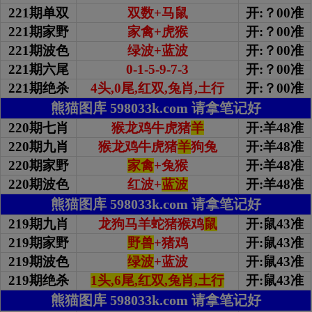
221期单双
双数+马鼠
开:？00准
221期家野
家禽+虎猴
开:？00准
221期波色
绿波+蓝波
开:？00准
221期
六尾
0-1-5-9-7-3
开:？00准
221期绝杀
4头,0尾,红双,兔肖,土行
开:？00准
熊猫图库 598033k.com 请拿笔记好
220期七肖
猴龙鸡牛虎猪
羊
开:羊48准
220期九肖
猴龙鸡牛虎猪
羊
狗兔
开:羊48准
220期家野
家禽
+兔猴
开:羊48准
220期波色
红波+
蓝波
开:羊48准
熊猫图库 598033k.com 请拿笔记好
219期九肖
龙狗马羊蛇猪猴鸡
鼠
开:鼠43准
219期家野
野兽
+猪鸡
开:鼠43准
219期波色
绿波
+蓝波
开:鼠43准
219期绝杀
1头,6尾,红双,兔肖,土行
开:鼠43准
熊猫图库 598033k.com 请拿笔记好