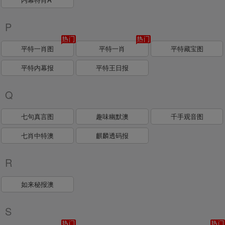
P
平特一肖图
平特一肖
平特藏宝图
平特内幕报
平特王日报
Q
七句真言图
趣味幽默澳
千手观音图
七肖中特澳
麒麟透码报
R
如来秘报澳
S