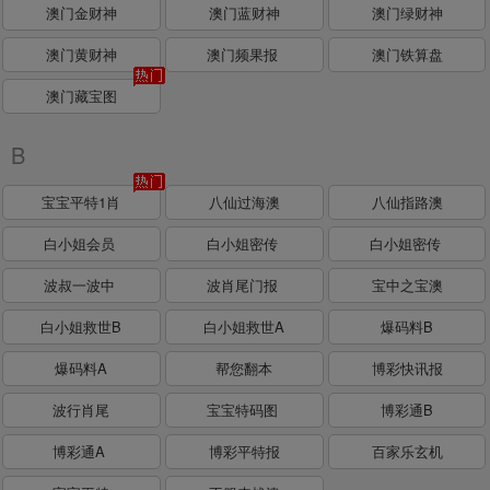
澳门金财神
澳门蓝财神
澳门绿财神
澳门黄财神
澳门频果报
澳门铁算盘
澳门藏宝图
B
宝宝平特1肖
八仙过海澳
八仙指路澳
白小姐会员
白小姐密传
白小姐密传
波叔一波中
波肖尾门报
宝中之宝澳
白小姐救世B
白小姐救世A
爆码料B
爆码料A
帮您翻本
博彩快讯报
波行肖尾
宝宝特码图
博彩通B
博彩通A
博彩平特报
百家乐玄机