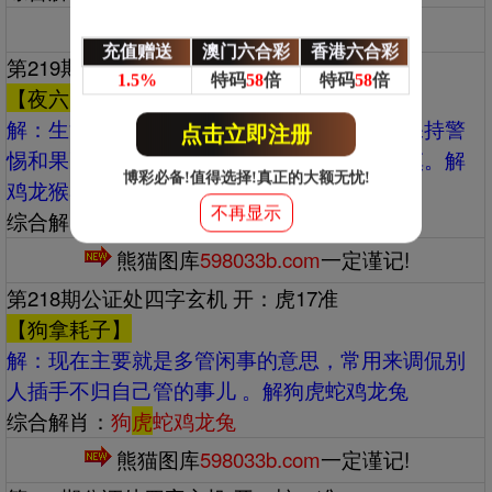
熊猫图库
598033b.com
一定谨记!
充值赠送
澳门六合彩
香港六合彩
第219期公证处四字玄机 开：鼠43准
1.5%
特码
58
倍
特码
58
倍
【夜六鼠归】
解：‌‌生活就像一场森林，我们需要像虎一样保持警
点击立即注册
惕和果断，同时又要像小老鼠一样灵活与谨慎。‌‌解
博彩必备!值得选择!真正的大额无忧!
鸡龙猴马猪鼠
不再显示
综合解肖：
鸡龙猴马猪
鼠
熊猫图库
598033b.com
一定谨记!
第218期公证处四字玄机 开：虎17准
【狗拿耗子】
解：‌‌现在主要就是‌多管闲事‌的意思，常用来调侃别
人插手不归自己管的事儿 。‌‌解狗虎蛇鸡龙兔
综合解肖：
狗
虎
蛇鸡龙兔
熊猫图库
598033b.com
一定谨记!