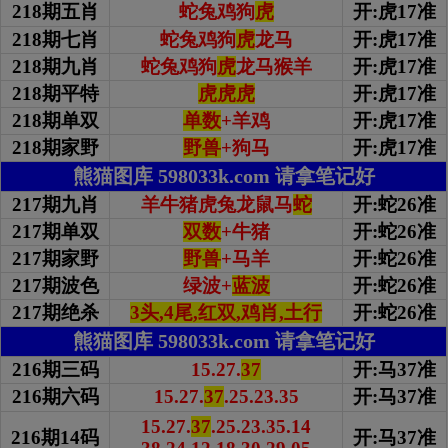
218期五肖
蛇兔鸡狗
虎
开:虎17准
218期七肖
蛇兔鸡狗
虎
龙马
开:虎17准
218期九肖
蛇兔鸡狗
虎
龙马猴羊
开:虎17准
218期平特
虎虎虎
开:虎17准
218期单双
单数
+羊鸡
开:虎17准
218期家野
野兽
+狗马
开:虎17准
熊猫图库 598033k.com 请拿笔记好
217期九肖
羊牛猪虎兔龙鼠马
蛇
开:蛇26准
217期单双
双数
+牛猪
开:蛇26准
217期家野
野兽
+马羊
开:蛇26准
217期波色
绿波+
蓝波
开:蛇26准
217期绝杀
3头,4尾,红双,鸡肖,土行
开:蛇26准
熊猫图库 598033k.com 请拿笔记好
216期三码
15.27.
37
开:马37准
216期六码
15.27.
37
.25.23.35
开:马37准
15.27.
37
.25.23.35.14
216期14码
开:马37准