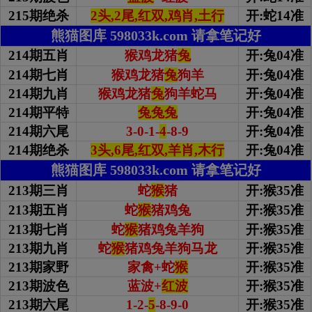
215期绝杀
2头,2尾,红双,鸡肖,土行
开:蛇14准
熊猫图库 598033k.com 请拿笔记好
214期五肖
猴鸡龙猪
兔
开:兔04准
214期七肖
猴鸡龙猪
兔
狗羊
开:兔04准
214期九肖
猴鸡龙猪
兔
狗羊蛇马
开:兔04准
214期平特
兔兔兔
开:兔04准
214期
六尾
3-0-1-
4
-8-9
开:兔04准
214期绝杀
3头,6尾,红双,羊肖,木行
开:兔04准
熊猫图库 598033k.com 请拿笔记好
213期三肖
蛇
猴
猪
开:猴35准
213期五肖
蛇
猴
猪鸡兔
开:猴35准
213期七肖
蛇
猴
猪鸡兔羊狗
开:猴35准
213期九肖
蛇
猴
猪鸡兔羊狗马龙
开:猴35准
213期家野
家禽+蛇
猴
开:猴35准
213期波色
蓝波+
红波
开:猴35准
213期
六尾
1-2-
5
-8-9-0
开:猴35准