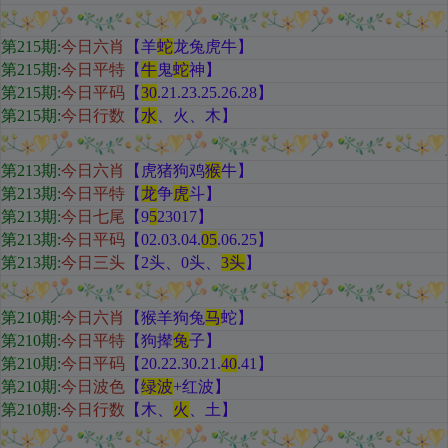
第215期
:
今日六肖
【羊
蛇
龙兔虎牛
】
第215期:
今日平特
【
牛
鬼
蛇
神
】
第215期:
今日平码
【
30
.21.23.25.26.28
】
第215期:
今日行数
【
水
、火、木
】
第213期
:
今日六肖
【虎猪狗鸡
猴
牛
】
第213期:
今日平特
【
龙
争
虎
斗
】
第213期:
今日七尾
【9
5
23017
】
第213期:
今日平码
【
02.03.04.
05
.06.25
】
第213期:
今日三头
【
2头、0头、
3头
】
第210期
:
今日六肖
【猴羊狗兔
马
蛇
】
第210期:
今日平特
【狗撵
兔
子
】
第210期:
今日平码
【
20.22.30.21.
40
.41
】
第210期:
今日波色
【
绿
波
+红波
】
第210期:
今日行数
【木
、
火
、土
】