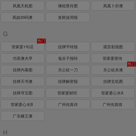
凤凰天机图
佛祖禁肖图
凤凰卜卦澳
凤姐30码澳
发财波局报
G
管家婆1句话
挂牌平特报
观音彩报图
功茶澳夫早
鬼谷子报特
管家婆密传
挂牌内幕图
关公砍一刀
关公砍杀澳
挂牌天书澳
挂牌解密报
挂牌玄机图
挂牌寻宝图
管家婆财经
管家婆心水A
管家婆心水B
广州传真诗
广州传真猜
广东赌王澳
H