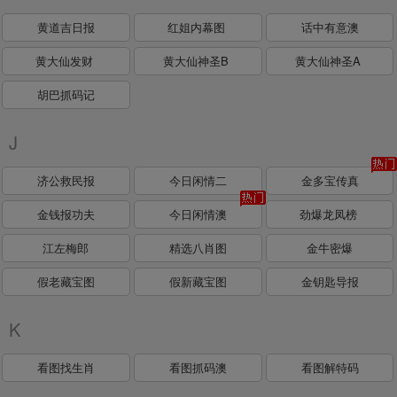
黄道吉日报
红姐内幕图
话中有意澳
黄大仙发财
黄大仙神圣B
黄大仙神圣A
胡巴抓码记
J
济公救民报
今日闲情二
金多宝传真
金钱报功夫
今日闲情澳
劲爆龙凤榜
江左梅郎
精选八肖图
金牛密爆
假老藏宝图
假新藏宝图
金钥匙导报
K
看图找生肖
看图抓码澳
看图解特码